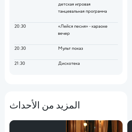
детская игровая
танцевальная программа
20:30
«Лейся песня» - караоке
вечер
20:30
Мульт показ
21:30
Дискотека
المزيد من الأحداث