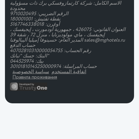
الاسم الكامل: شركة كارتمازوفسكي برك ذات مسؤولية
محدودة
الرقم الضريبي: 9710020495
نقطة تفتيش: 180001001
أوغرن: 5167746338018
العنوان القانوني: 426075 ، جمهورية أودمورت ، إيجيفسك ،
إيجيفسك ، ماي. مولوديزنايا ، منزل 72 ، شقة 39
المدير العام: حسينوفا إميليا أليبالوفنا sales@mghotels.ru
حساب الدفع
رقم الحساب: 40702810310000054755
البنك: جسك "تبانك"
بيك: 044525974
حساب المراسلة: 30101810145250000974
اتفاقية المستخدم
سياسة الخصوصية
Правила проживания