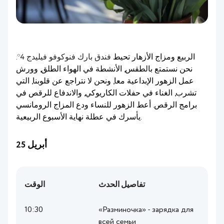
الربيع ومزاج الأزهار تحيط
فندق بارك فنوكوفو فيليدج 4*.
نحن نستمتع بالطقس, الأنشطة في الهواء الطلق, وورش
عمل الزهور الإبداعية معا, ونحن لا نتراجع عن قلوبنا, التي
تشرب, الغناء في حفلات الكاريوكي, والاندفاع للرقص في
برامج الرقص. أعط الزهور للنساء ودع المزاج الرومانسي
يأسرك في عطلة نهاية الأسبوع الربيعية.
25 أبريل
تفاصيل الحدث
الوقت
10:30
«Разминочка» - зарядка для
всей семьи