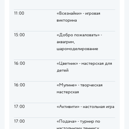
11:00
«Всезнайки» - игровая
викторина
15:00
«Добро пожаловать» -
аквагрим,
шаромоделирование
16:00
«Цветник» - мастерская для
детей
16:00
«Мулине» - творческая
мастерская
17:00
«Активити» - настольная игра
17:00
«Подача» - турнир по
настольному теннису