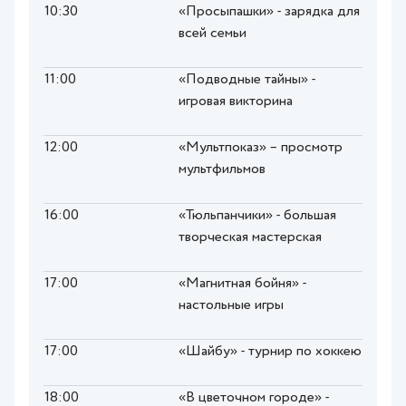
10:30
«Просыпашки» - зарядка для
всей семьи
11:00
«Подводные тайны» -
игровая викторина
12:00
«Мультпоказ» – просмотр
мультфильмов
16:00
«Тюльпанчики» - большая
творческая мастерская
17:00
«Магнитная бойня» -
настольные игры
17:00
«Шайбу» - турнир по хоккею
18:00
«В цветочном городе» -