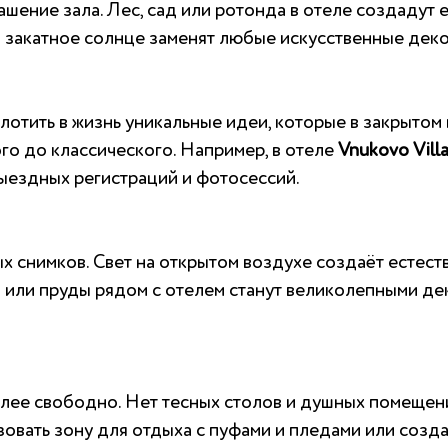
ашение зала. Лес, сад или ротонда в отеле создадут
 и закатное солнце заменят любые искусственные дек
отить в жизнь уникальные идеи, которые в закрытом
го до классического. Например, в отеле
Vnukovo Vill
ыездных регистраций и фотосессий.
 снимков. Свет на открытом воздухе создаёт естест
 или пруды рядом с отелем станут великолепными дек
лее свободно. Нет тесных столов и душных помещений
ать зону для отдыха с пуфами и пледами или создать