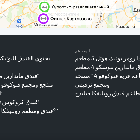
المطاعم
ا رومز بوتيك هوتل 5 مطعم
اندارين موسكو 4 مطعم
م قرية فنوكوفو 4
مصحة
فندق ماندارين م
★
★
ومجمع ترفيهي
اعم فندق روبليفكا فيليدج
ا
★
فندق كروكوس تو
★
فندق ومطعم روبليفكا فيليدج 3*
★