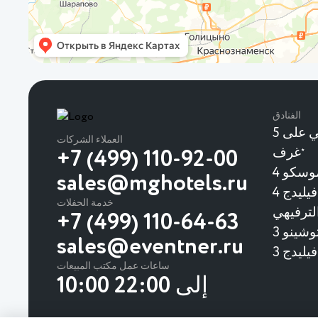
الفنادق
يحتوي الفندق البوتيكي على 5
العملاء الشركات
غرف
★
+7 (499) 110-92-00
وسكو 4
sales@mghotels.ru
منتجع ومجمع فنوكوفو فيليدج 4
خدمة الحفلات
لترفيهي
+7 (499) 110-64-63
شينو 3
sales@eventner.ru
ساعات عمل مكتب المبيعات
10:00 إلى 22:00