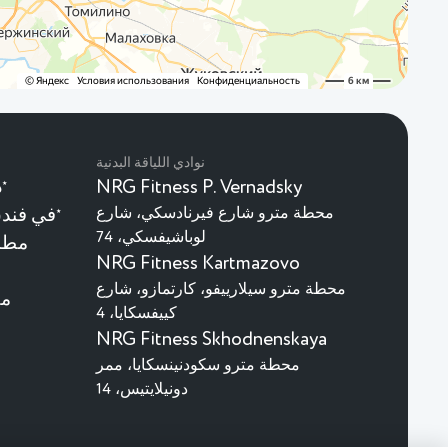
نوادي اللياقة البدنية
NRG Fitness P. Vernadsky
ذ
★
محطة مترو شارع فيرنادسكي، شارع
في فندق م
★
لوباشيفسكي، 74
مطاع
NRG Fitness Kartmazovo
محطة مترو سيلارييفو، كارتمازو، شارع
مط
كييفسكايا، 4
NRG Fitness Skhodnenskaya
محطة مترو سكودنينسكايا، ممر
دونيلايتيس، 14