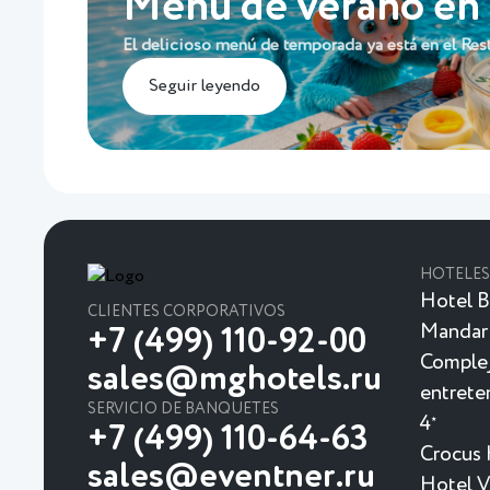
Menú de verano en
El delicioso menú de temporada ya está en el Res
Seguir leyendo
HOTELES
Hotel B
CLIENTES CORPORATIVOS
Mandar
+7 (499) 110-92-00
Complej
sales@mghotels.ru
entrete
SERVICIO DE BANQUETES
4
★
+7 (499) 110-64-63
Crocus 
sales@eventner.ru
Hotel Vi