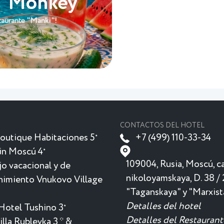
 "Monkey"
taurante "Manki"!
CONTACTOS DEL HOTEL
outique Habitaciones 5
+7 (499) 110-33-34
★
in Moscú 4
★
109004, Rusia, Moscú, ca
o vacacional y de
nikoloyamskaya, D. 38 / 
nimiento Vnukovo Village
"Taganskaya" y "Marxist
Detalles del hotel
Hotel Tushino 3
★
Detalles del Restaurant
lla Rublevka 3 * &