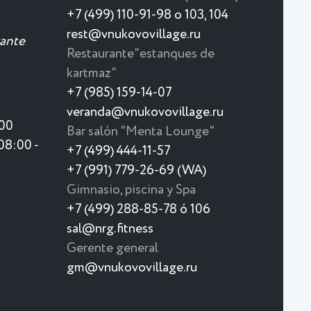
+7 (499) 110-91-98 o 103, 104
rest@vnukovovillage.ru
rante
Restaurante"estanques de
kartmaz"
+7 (985) 159-14-07
veranda@vnukovovillage.ru
:00
Bar salón "Menta Lounge"
08:00 -
+7 (499) 444-11-57
+7 (991) 779-26-69 (WA)
Gimnasio, piscina y Spa
+7 (499) 288-85-78 ó 106
sal@nrg.fitness
Gerente general
gm@vnukovovillage.ru