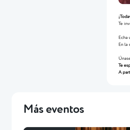
¡Toda
Te inv
Echa u
En la
Únase
Te es
A part
Más eventos