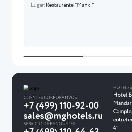
Lugar:
Restaurante "Manki"
HOTELES
Hotel B
CLIENTES CORPORATIVOS
Mandar
+7 (499) 110-92-00
Complej
sales@mghotels.ru
entrete
SERVICIO DE BANQUETES
4
★