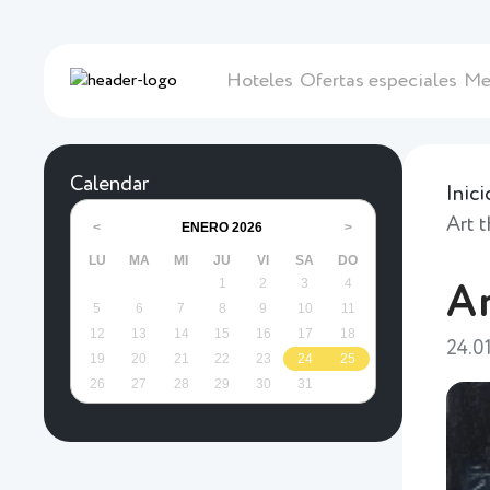
Hoteles
Ofertas especiales
Me
Calendar
Inici
Art 
ENERO
2026
<
>
LU
MA
MI
JU
VI
SA
DO
1
2
3
4
Ar
5
6
7
8
9
10
11
12
13
14
15
16
17
18
24.0
19
20
21
22
23
24
25
26
27
28
29
30
31