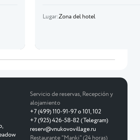
Lugar:
Zona del hotel
Servicio de reservas, Recepción y
alojamiento
+7 (499) 110-91-97 o 101, 102
+7 (925) 426-58-82 (Telegram)
o,
reserv@vnukovovillage.ru
meadow
Restaurante "Manki" (24 horas)