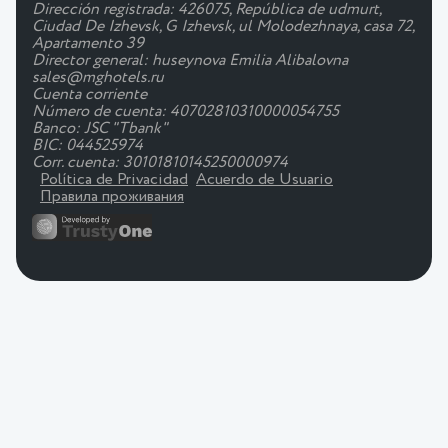
Dirección registrada: 426075, República de udmurt,
Ciudad De Izhevsk, G Izhevsk, ul Molodezhnaya, casa 72,
Apartamento 39
Director general: huseynova Emilia Alibalovna
sales@mghotels.ru
Cuenta corriente
Número de cuenta: 40702810310000054755
Banco: JSC "Tbank"
BIC: 044525974
Corr. cuenta: 30101810145250000974
Política de Privacidad
Acuerdo de Usuario
Правила проживания