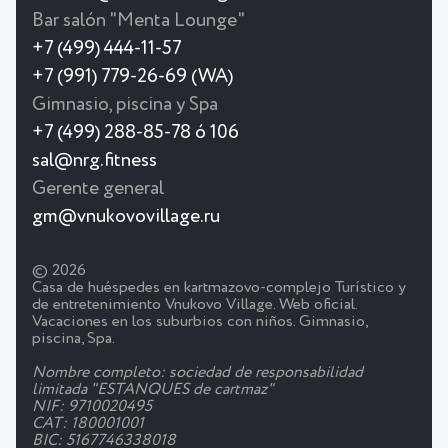
Bar salón "Menta Lounge"
+7 (499) 444-11-57
+7 (991) 779-26-69 (WA)
Gimnasio, piscina y Spa
+7 (499) 288-85-78 ó 106
sal@nrg.fitness
Gerente general
gm@vnukovovillage.ru
© 2026
Casa de huéspedes en kartmazovo-complejo Turístico y
de entretenimiento Vnukovo Village. Web oficial.
Vacaciones en los suburbios con niños. Gimnasio,
piscina, Spa.
Nombre completo: sociedad de responsabilidad
limitada "ESTANQUES de cartmaz"
NIF: 9710020495
CAT: 180001001
BIC: 5167746338018