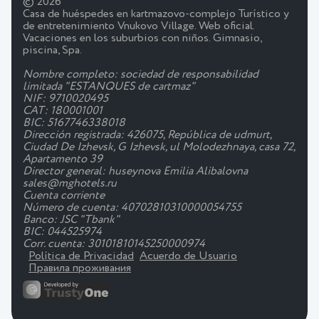
© 2026
Casa de huéspedes en kartmazovo-complejo Turístico y
de entretenimiento Vnukovo Village. Web oficial.
Vacaciones en los suburbios con niños. Gimnasio,
piscina, Spa.
Nombre completo: sociedad de responsabilidad
limitada "ESTANQUES de cartmaz"
NIF: 9710020495
CAT: 180001001
BIC: 5167746338018
Dirección registrada: 426075, República de udmurt,
Ciudad De Izhevsk, G Izhevsk, ul Molodezhnaya, casa 72,
Apartamento 39
Director general: huseynova Emilia Alibalovna
sales@mghotels.ru
Cuenta corriente
Número de cuenta: 40702810310000054755
Banco: JSC "Tbank"
BIC: 044525974
Corr. cuenta: 30101810145250000974
Política de Privacidad
Acuerdo de Usuario
Правила проживания