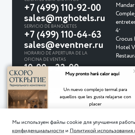
Mandar
+7 (499) 110-92-00
Complej
sales@mghotels.ru
entrete
SERVICIO DE BANQUETES
4
★
+7 (499) 110-64-63
Crocus 
sales@eventner.ru
Hotel Vi
HORARIO DE APERTURA DE LA
Restaur
OFICINA DE VENTAS
10:00 a 22:00
Muy pronto hará calor aquí
Un nuevo complejo termal para
aquellos que les gusta relajarse con
placer
Política de Privacidad
Acuerdo de Usuario
Мы используем файлы cookie для улучшения работы
Detallado
конфиденциальности
и
Политикой использования 