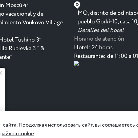
in Moscú 4
★
MO, distrito de odintso
o vacacional y de
pueblo Gorki-10, casa 10
nimiento Vnukovo Village
Detalles del hotel
Horario de atención
Hotel Tushino 3
★
Hotel:
24 horas
lla Rublevka 3 * &
Restaurante:
de 11:00 a 0
ante
★
 сайта. Продолжая использовать сайт, вы соглашаетесь
файлов cookie
.