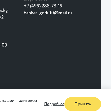
+7 (499) 288-78-19
vsky,
banket-gorki10@mail.ru
/2
1:00
 с нашей
Политикой
Принять
Подробнее