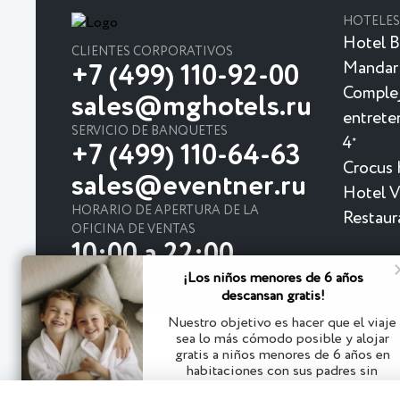
HOTELES
Hotel B
CLIENTES CORPORATIVOS
Mandar
+7 (499) 110-92-00
Complej
sales@mghotels.ru
entrete
SERVICIO DE BANQUETES
4
★
+7 (499) 110-64-63
Crocus 
sales@eventner.ru
Hotel Vi
HORARIO DE APERTURA DE LA
Restaur
OFICINA DE VENTAS
10:00 a 22:00
¡Los niños menores de 6 años
descansan gratis!
Nuestro objetivo es hacer que el viaje
sea lo más cómodo posible y alojar
gratis a niños menores de 6 años en
habitaciones con sus padres sin
espacio adicional
© 2026