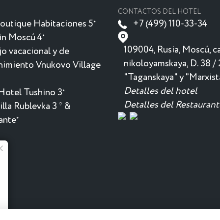
CONTACTOS DEL HOTEL
outique Habitaciones 5
+7 (499) 110-33-34
★
in Moscú 4
★
109004, Rusia, Moscú, ca
o vacacional y de
nikoloyamskaya, D. 38 / 
nimiento Vnukovo Village
"Taganskaya" y "Marxist
Detalles del hotel
Hotel Tushino 3
★
Detalles del Restaurant
lla Rublevka 3 * &
ante
★
Menú de verano en "Monkey"
Ensaladas jugosas, Okroshka a su gusto
y cócteles refrescantes