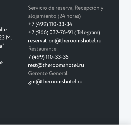
Servicio de reserva, Recepción y
alojamiento (24 horas)
+7 (499) 110-33-34
lle
+7 (966) 037-76-91 (Telegram)
23 M.
reservation@theroomshotel.ru
a"
Restaurante
7 (499) 110-33-35
e
rest@theroomshotel.ru
Gerente General
gm@theroomshotel.ru
Muy pronto hará calor aquí
Un nuevo complejo termal para
aquellos que les gusta relajarse con
placer