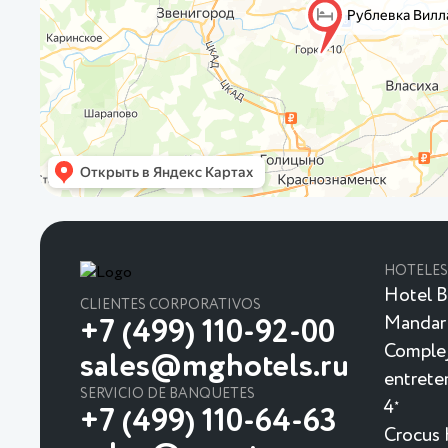
HOTELES
Hotel B
CLIENTES CORPORATIVOS
Mandar
+7 (499) 110-92-00
Complej
sales@mghotels.ru
entrete
SERVICIO DE BANQUETES
4
★
+7 (499) 110-64-63
Crocus 