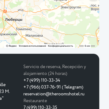
Servicio de reserva, Recepción y
alojamiento (24 horas)
+7 (499) 110-33-34
lle
+7 (966) 037-76-91 (Telegram)
23 M.
reservation@theroomshotel.ru
a"
Restaurante
7 (499) 110-33-35