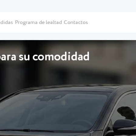
didas
Programa de lealtad
Contactos
ara su comodidad