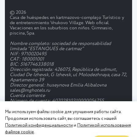
© 2026
Casa de huéspedes en kartmazovo-complejo Turístico y
de entretenimiento Vnukovo Village. Web oficial.
Vacaciones en los suburbios con niños. Gimnasio,
piscina, Spa.
Nombre completo: sociedad de responsabilidad
limitada "ESTANQUES de cartmaz"
NIF: 9710020495
CAT: 180001001
BIC: 5167746338018
Dirección registrada: 426075, República de udmurt,
Ciudad De Izhevsk, G Izhevsk, ul Molodezhnaya, casa 72,
Apartamento 39
Director general: huseynova Emilia Alibalovna
sales@mghotels.ru
Cuenta corriente
Número de cuenta: 40702810310000054755
Banco: JSC "Tbank"
BIC: 044525974
Мы используем файлы cookie для улучшения работы сайта.
Corr. cuenta: 30101810145250000974
Продолжая использовать сайт, вы соглашаетесь с нашей
Política de Privacidad
Acuerdo de Usuario
Политикой конфиденциальности
и
Политикой использования
Правила проживания
файлов cookie
.