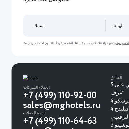
لخصوصية
الفنادق
يحتوي الفندق البوتيكي على 5
العملاء الشركات
غرف
★
+7 (499) 110-92-00
وسكو 4
sales@mghotels.ru
منتجع ومجمع فنوكوفو فيليدج 4
خدمة الحفلات
لترفيهي
+7 (499) 110-64-63
شينو 3