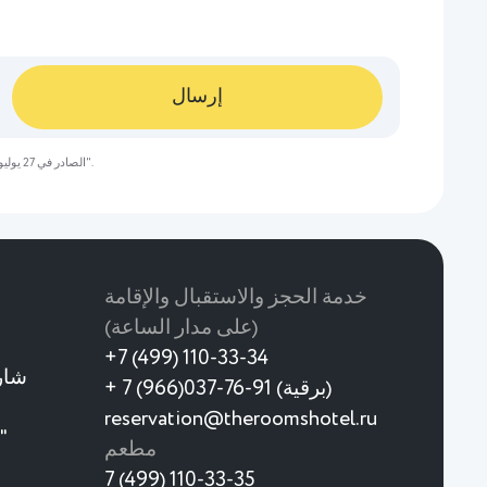
إرسال
وتمنح موافقتك على معالجة بياناتك الشخصية وفقًا للقانون الاتحادي رقم 152-FZ الصادر في 27 يوليو 2006 "بشأن البيانات الشخصية".
خدمة الحجز والاستقبال والإقامة
(على مدار الساعة)
+7 (499) 110-33-34
+ 7 (966)037-76-91 (برقية)
reservation@theroomshotel.ru
"تاغانسكايا " و"المارك
مطعم
7 (499) 110-33-35