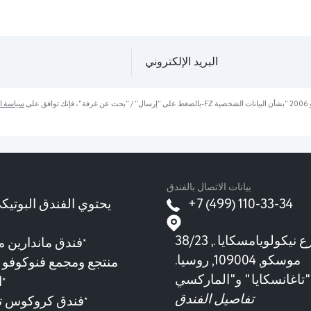
بالضغط على "إرسال" / "بحث عن غرفة"، فإنك توافق على
سياسة ا
بيانات الاتصال بالفندق
+7 (499) 110-33-34
38/23 شارع نيكولويامسكايا.,
فندق ماندارين م
★
موسكو, 109004, روسيا.
سي"
ا
★
تفاصيل الفندق
فندق كروكوس تو
★