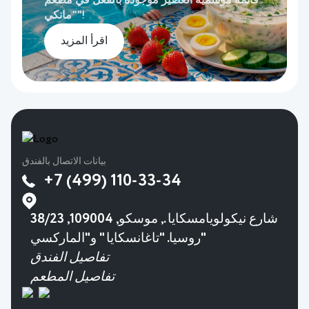
قائمة موسمية العصير موجودة بالفعل في مطعم
"مانكي"!
اقرأ المزيد
بيانات الاتصال بالفندق
+7 (499) 110-33-34
38/23 شارع نيكولويامسكايا., موسكو, 109004,
روسيا. "تاغانسكايا " و"الماركسي"
تفاصيل الفندق
تفاصيل المطعم