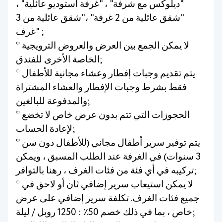
"ديلوكس مع شرفة" ، "غرفة استوديو عائلية" ،
"شقق عائلية من 2 غرفة" ،"شقق عائلية من 3
غرف" ;
* لا يمكن الجمع بين العرض والعروض الترويجية
الخاصة الأخرى للفندق;
* يتم تقديم وجبات إفطار وعشاء مجانية للأطفال
فقط بشرط وجبات الإفطار والعشاء المشتراة
والمدفوعة للبالغين;
* الحجوزات التي تتم بدون عرض خاص لا تخضع
لإعادة الحساب;
* يتم توفير سرير أطفال مجاني (للأطفال دون سن
3 سنوات) في الغرفة عند الطلب المسبق ، ويمكن
تركيبه في أي فئة من فئات الغرف ، رهنا بالتوافر;
* لا يمكن استيعاب سرير إضافي ثان أو لاحق في
جميع فئات الغرف. تكلفة سرير إضافي على عرض
خاص ، بما في ذلك خصم 50٪ : 1250 روبل / ليلة;