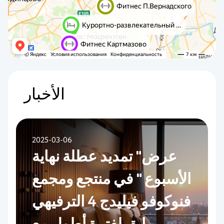
الأخبار
2025-03-06
عرض" تمديد عطلة نهاية
الأسبوع " في منتجع ومجمع
فنوكوفو فيليدج 4 الترفيهي