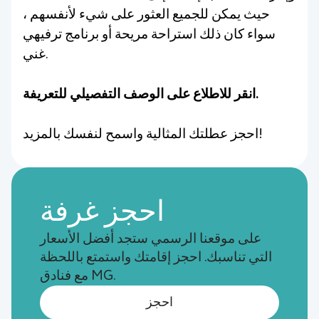
حيث يمكن للجميع العثور على شيء لأنفسهم ،
سواء كان ذلك استراحة مريحة أو برنامج ترفيهي
غني.
انقر للاطلاع على الوصف التفصيلي للتعريفة.
احجز عطلتك المثالية واسمح لنفسك بالمزيد!
احجز غرفة
على موقعنا الرسمي ستجد أفضل الأسعار
التي تناسبك. احجز إقامتك واستمتع باللحظة
مع فنادق MG.
احجز