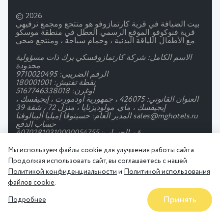
© 2026
بيت الضيافة في قرية كارتمازوفو هو منتجع ومجمع ترفيهي
قرية فنوكوفو. الموقع الرسمي. العطل في منطقة موسكو
مع الأطفال. اللياقة البدنية ، وحمام سباحة ، ومنتجع صحي.
الاسم الكامل: شركة كارتمازوفسكي برك ذات مسؤولية
محدودة
الرقم الضريبي: 9710020495
نقطة تفتيش: 180001001
أوغرن: 5167746338018
العنوان القانوني: 426075 ، جمهورية أودمورت ، إيجيفسك ،
إيجيفسك ، ماي. مولوديزنايا ، منزل 72 ، شقة 39
المدير العام: حسينوفا إميليا أليبالوفنا sales@mghotels.ru
حساب الدفع
رقم الحساب: 40702810310000054755
البنك: جسك "تبانك"
بيك: 044525974
Мы используем файлы cookie для улучшения работы сайта.
حساب المراسلة: 30101810145250000974
Продолжая использовать сайт, вы соглашаетесь с нашей
اتفاقية المستخدم
سياسة الخصوصية
Политикой конфиденциальности
и
Политикой использования
Правила проживания
файлов cookie
.
Принять
Подробнее
الخصومات