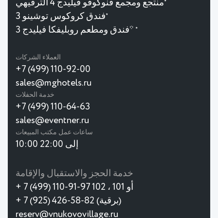
منتجع ومجمع فنوكوفو فيليدج 4 الترفيهي
★
فندق كروكوس توشينو 3
★
فندق ومطعم روبليفكا فيليدج 3*
★
العملاء الشركات
+7 (499) 110-92-00
sales@mghotels.ru
خدمة الحفلات
+7 (499) 110-64-63
sales@eventner.ru
ساعات عمل مكتب المبيعات
10:00 إلى 22:00
خدمة الحجز والاستقبال والإقامة
+ 7 (499) 110-91-97 أو 101 ، 102
+ 7 (925) 426-58-82 (برقية)
reserv@vnukovovillage.ru