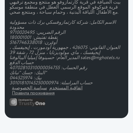
بيت الضيافة في قرية كارتمازوفو هو منتجع ومجمع ترفيهي
قرية فنوكوفو. الموقع الرسمي. العطل في منطقة موسكو
مع الأطفال. اللياقة البدنية ، وحمام سباحة ، ومنتجع صحي.
الاسم الكامل: شركة كارتمازوفسكي برك ذات مسؤولية
محدودة
الرقم الضريبي: 9710020495
نقطة تفتيش: 180001001
أوغرن: 5167746338018
العنوان القانوني: 426075 ، جمهورية أودمورت ، إيجيفسك ،
إيجيفسك ، ماي. مولوديزنايا ، منزل 72 ، شقة 39
المدير العام: حسينوفا إميليا أليبالوفنا sales@mghotels.ru
حساب الدفع
رقم الحساب: 40702810310000054755
البنك: جسك "تبانك"
بيك: 044525974
حساب المراسلة: 30101810145250000974
اتفاقية المستخدم
سياسة الخصوصية
Правила проживания