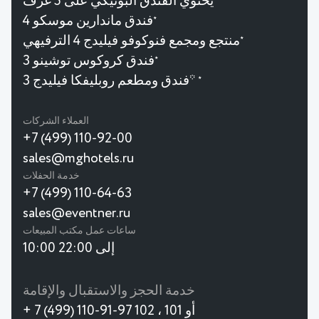
يحتوي الفندق البوتيكي على 5 غرف
فندق ماندارين موسكو 4
★
منتجع ومجمع فنوكوفو فيليدج 4 الترفيهي
★
فندق كروكوس توشينو 3
★
فندق ومطعم روبليفكا فيليدج 3*
★
العملاء الشركات
+7 (499) 110-92-00
sales@mghotels.ru
خدمة الحفلات
+7 (499) 110-64-63
sales@eventner.ru
ساعات عمل مكتب المبيعات
10:00 إلى 22:00
خدمة الحجز والاستقبال والإقامة
+ 7 (499) 110-91-97 أو 101 ، 102