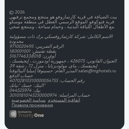
© 2026
بيت الضيافة في قرية كارتمازوفو هو منتجع ومجمع ترفيهي
قرية فنوكوفو. الموقع الرسمي. العطل في منطقة موسكو
مع الأطفال. اللياقة البدنية ، وحمام سباحة ، ومنتجع صحي.
الاسم الكامل: شركة كارتمازوفسكي برك ذات مسؤولية
محدودة
الرقم الضريبي: 9710020495
نقطة تفتيش: 180001001
أوغرن: 5167746338018
العنوان القانوني: 426075 ، جمهورية أودمورت ، إيجيفسك ،
إيجيفسك ، ماي. مولوديزنايا ، منزل 72 ، شقة 39
المدير العام: حسينوفا إميليا أليبالوفنا sales@mghotels.ru
حساب الدفع
رقم الحساب: 40702810310000054755
البنك: جسك "تبانك"
بيك: 044525974
حساب المراسلة: 30101810145250000974
اتفاقية المستخدم
سياسة الخصوصية
Правила проживания