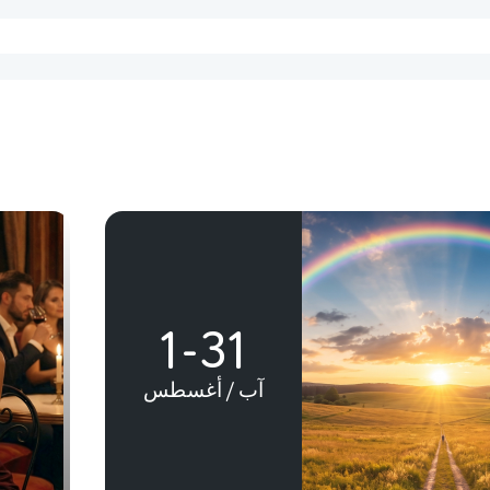
1-31
آب / أغسطس