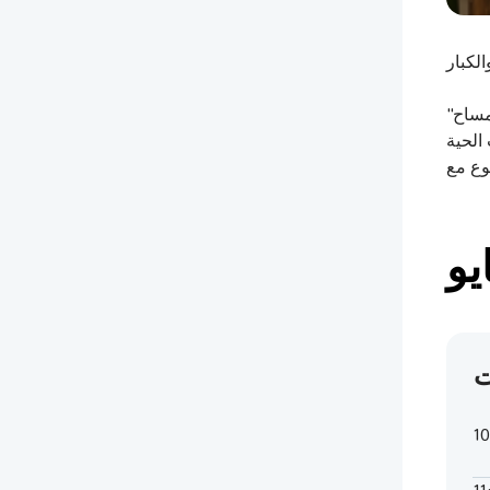
مساح"
ت
1