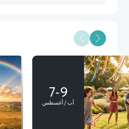
7-9
آب / أغسطس