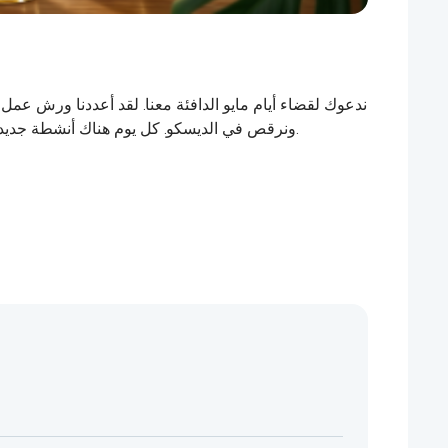
ندعوك لقضاء أيام مايو الدافئة معنا. لقد أعددنا ورش عمل
ونرقص في الديسكو. كل يوم هناك أنشطة جديدة وعواطف حية.حان وقت الاسترخاء والتواصل الاجتماعي والانطباعات الحية.