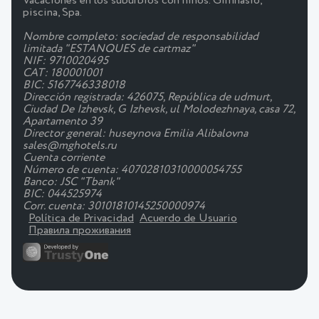
Vacaciones en los suburbios con niños. Gimnasio,
piscina, Spa.
Nombre completo: sociedad de responsabilidad
limitada "ESTANQUES de cartmaz"
NIF: 9710020495
CAT: 180001001
BIC: 5167746338018
Dirección registrada: 426075, República de udmurt,
Ciudad De Izhevsk, G Izhevsk, ul Molodezhnaya, casa 72,
Apartamento 39
Director general: huseynova Emilia Alibalovna
sales@mghotels.ru
Cuenta corriente
Número de cuenta: 40702810310000054755
Banco: JSC "Tbank"
BIC: 044525974
Corr. cuenta: 30101810145250000974
Política de Privacidad
Acuerdo de Usuario
Правила проживания