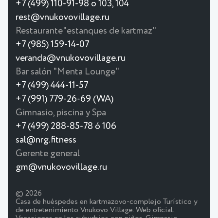
+7 (499) 110-91-98 o 103, 104
rest@vnukovovillage.ru
Restaurante"estanques de kartmaz"
+7 (985) 159-14-07
veranda@vnukovovillage.ru
Bar salón "Menta Lounge"
+7 (499) 444-11-57
+7 (991) 779-26-69 (WA)
Gimnasio, piscina y Spa
+7 (499) 288-85-78 ó 106
sal@nrg.fitness
Gerente general
gm@vnukovovillage.ru
© 2026
Casa de huéspedes en kartmazovo-complejo Turístico y
de entretenimiento Vnukovo Village. Web oficial.