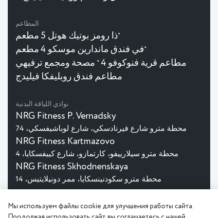
المطاعم
ذا رومز بوتيك هوتل 5 مطعم
★
في فندق ماندارين موسكو 4 مطعم
★
مطاعم قرية فنوكوفو 4
مصحة ومجمع ترفيهي
★
مطاعم فندق روبليفكا فيليدج
نوادي اللياقة البدنية
NRG Fitness P. Vernadsky
محطة مترو شارع فيرنادسكي، شارع لوباشيفسكي، 74
NRG Fitness Kartmazovo
محطة مترو سيلارييفو، كارتمازو، شارع كييفسكايا، 4
NRG Fitness Skhodnenskaya
محطة مترو سكودنينسكايا، ممر دونيلايتيس، 14
© 2026 MGHotels
Мы используем файлы cookie для улучшения работы сайта.
اتفاقية المستخدم
سياسة الخصوصية
Продолжая использовать сайт, вы соглашаетесь с нашей