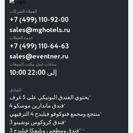
العملاء الشركات
+7 (499) 110-92-00
sales@mghotels.ru
خدمة الحفلات
+7 (499) 110-64-63
sales@eventner.ru
ساعات عمل مكتب المبيعات
10:00 إلى 22:00
الفنادق
يحتوي الفندق البوتيكي على 5 غرف
★
فندق ماندارين موسكو 4
★
منتجع ومجمع فنوكوفو فيليدج 4 الترفيهي
★
فندق كروكوس توشينو 3
★
فندق ومطعم روبليفكا فيليدج 3*
★