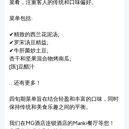
菜肴，注重客人的传统和口味偏好。
菜单包括:
✔精致的西兰花泥汤;
✔罗宋汤豆精益;
✔牛肝菌炒土豆;
杏干和坚果混合物烤南瓜;
[医]豆醋汁
...还有更多！
四旬期菜单旨在结合轻盈和丰富的口味，同时
保持传统和美食乐趣之间的平衡。
我们在MG酒店连锁酒店的Manki餐厅等您！