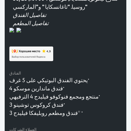
روسيا. "تاغانسكايا " و"الماركسي"
تفاصيل الفندق
تفاصيل المطعم
الفنادق
يحتوي الفندق البوتيكي على 5 غرف
★
فندق ماندارين موسكو 4
★
منتجع ومجمع فنوكوفو فيليدج 4 الترفيهي
★
فندق كروكوس توشينو 3
★
فندق ومطعم روبليفكا فيليدج 3*
★
العملاء الشركات