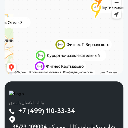
بيانات الاتصال بالفندق
+7 (499) 110-33-34
38/23 شارع نيكولويامسكايا., موسكو, 109004,