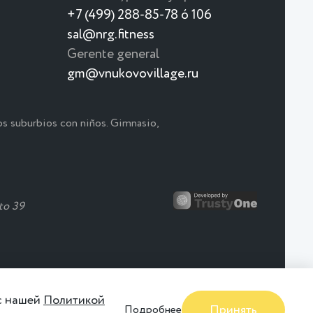
+7 (499) 288-85-78 ó 106
sal@nrg.fitness
Gerente general
gm@vnukovovillage.ru
os suburbios con niños. Gimnasio,
Menú japonés 🍣 🍱 🥢
to 39
Japón está más cerca de lo que parece
Nuevo menú en el Restaurante "Manki"
 с нашей
Политикой
Detallado
Принять
Подробнее