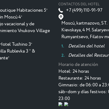
CONTACTOS DEL HOTEL
outique Habitaciones 5
+7 (499) 110-91-97
★
in Moscú 4
★
Moscú, kartmazovo, ST.
o vacacional y de
Kievskaya, 4 M. Salaryev
nimiento Vnukovo Village
Rumyantsevo, Filatov 
Hotel Tushino 3
★
Detalles del hotel
lla Rublevka 3 * &
Detalles del Restau
ante
★
Horario de atención
Hotel:
24 horas
Restaurante:
24 horas
Gimnasio:
de 06:00 a 23
sáb–dom y días festivos: 
23:00