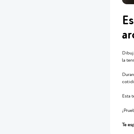
Es
ar
Dibuj
la te
Duran
cotid
Esta t
¡Prue
Te esp