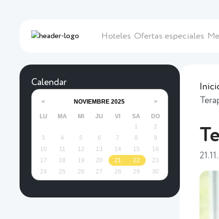
Hoteles
Ofertas especiales
Me
Calendar
Inici
Tera
NOVIEMBRE
2025
<
>
LU
MA
MI
JU
VI
SA
DO
1
2
Te
3
4
5
6
7
8
9
10
11
12
13
14
15
16
21.11
17
18
19
20
21
22
23
24
25
26
27
28
29
30