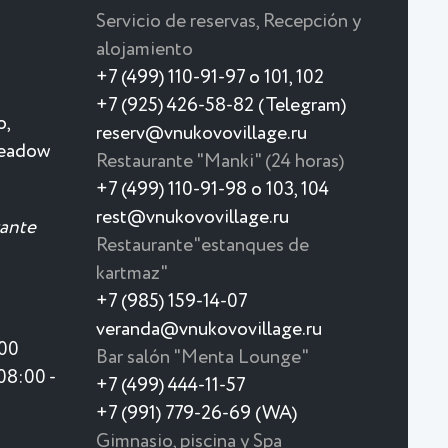
Servicio de reservas, Recepción y
alojamiento
+7 (499) 110-91-97 o 101, 102
+7 (925) 426-58-82 (Telegram)
o,
reserv@vnukovovillage.ru
meadow
Restaurante "Manki" (24 horas)
+7 (499) 110-91-98 o 103, 104
rest@vnukovovillage.ru
rante
Restaurante"estanques de
kartmaz"
+7 (985) 159-14-07
veranda@vnukovovillage.ru
:00
Bar salón "Menta Lounge"
08:00 -
+7 (499) 444-11-57
+7 (991) 779-26-69 (WA)
Gimnasio, piscina y Spa