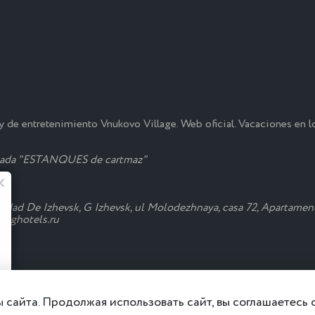
 de entretenimiento Vnukovo Village. Web oficial. Vacaciones en l
itada "ESTANQUES de cartmaz"
El verano en "Monkey" 🥗 🍉
iudad De Izhevsk, G Izhevsk, ul Molodezhnaya, casa 72, Apartamen
@mghotels.ru
Ensaladas frescas, Okroshka y cócteles
ya están en "Monkey"
 проживания
 сайта. Продолжая использовать сайт, вы соглашаетесь
Detallado