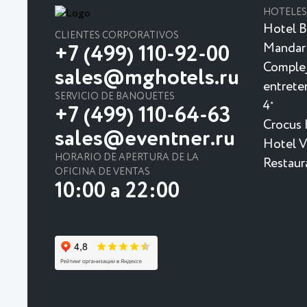
HOTELES
Hotel B
CLIENTES CORPORATIVOS
Mandar
+7 (499) 110-92-00
Complej
sales@mghotels.ru
entrete
SERVICIO DE BANQUETES
4
★
+7 (499) 110-64-63
Crocus 
sales@eventner.ru
Hotel Vi
HORARIO DE APERTURA DE LA
Restaur
OFICINA DE VENTAS
10:00 a 22:00