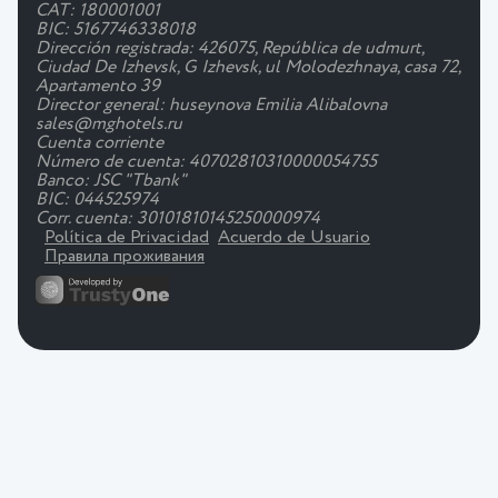
CAT: 180001001
BIC: 5167746338018
Dirección registrada: 426075, República de udmurt,
Ciudad De Izhevsk, G Izhevsk, ul Molodezhnaya, casa 72,
Apartamento 39
Director general: huseynova Emilia Alibalovna
sales@mghotels.ru
Cuenta corriente
Número de cuenta: 40702810310000054755
Banco: JSC "Tbank"
BIC: 044525974
Corr. cuenta: 30101810145250000974
Política de Privacidad
Acuerdo de Usuario
Правила проживания