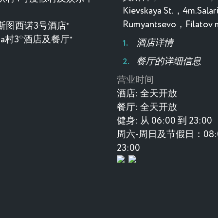
Kievskaya St.，4m.Sala
Rumyantsevo，Filatov
斯图西诺3号酒店
★
evka村3*酒店及餐厅
★
酒店详情
餐厅的详细信息
营业时间
酒店:
全天开放
餐厅:
全天开放
健身:
从 06:00 到 23:00
周六-周日及节假日：08:0
23:00