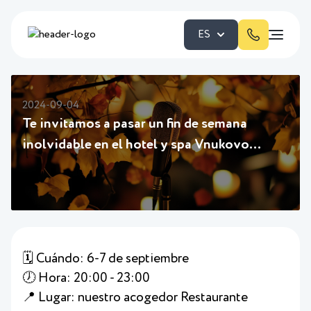
ES
2024-09-04
Te invitamos a pasar un fin de semana
inolvidable en el hotel y spa Vnukovo
Village Park, sintonizarte con la ola del
otoño, buena música y recargar energías de
buen humor🍁💥
🗓 Cuándo: 6-7 de septiembre
🕖 Hora: 20:00 - 23:00
📍 Lugar: nuestro acogedor Restaurante