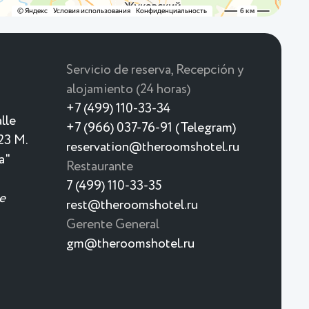
Servicio de reserva, Recepción y
alojamiento (24 horas)
+7 (499) 110-33-34
lle
+7 (966) 037-76-91 (Telegram)
23 M.
reservation@theroomshotel.ru
a"
Restaurante
7 (499) 110-33-35
e
rest@theroomshotel.ru
Gerente General
gm@theroomshotel.ru
Muy pronto hará calor aquí
Un nuevo complejo termal para