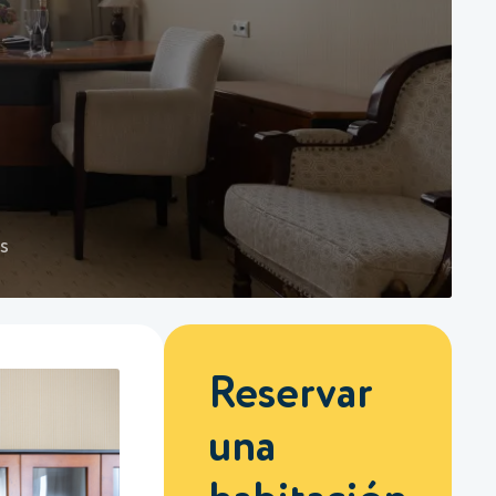
s
Reservar
una