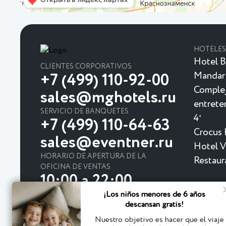
HOTELES
Hotel B
CLIENTES CORPORATIVOS
Mandar
+7 (499) 110-92-00
Complej
sales@mghotels.ru
entrete
SERVICIO DE BANQUETES
4
★
+7 (499) 110-64-63
Crocus 
sales@eventner.ru
Hotel Vi
HORARIO DE APERTURA DE LA
Restaur
OFICINA DE VENTAS
10:00 a 22:00
¡Los niños menores de 6 años
descansan gratis!
Nuestro objetivo es hacer que el viaje