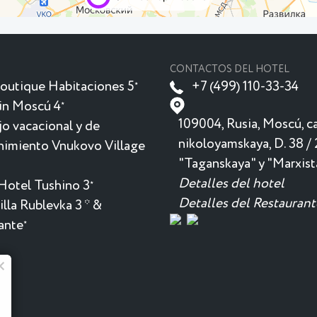
CONTACTOS DEL HOTEL
outique Habitaciones 5
+7 (499) 110-33-34
★
in Moscú 4
★
109004, Rusia, Moscú, ca
o vacacional y de
nikoloyamskaya, D. 38 / 
nimiento Vnukovo Village
"Taganskaya" y "Marxist
Detalles del hotel
Hotel Tushino 3
★
Detalles del Restaurant
lla Rublevka 3 * &
ante
★
Menú de verano en "Monkey"