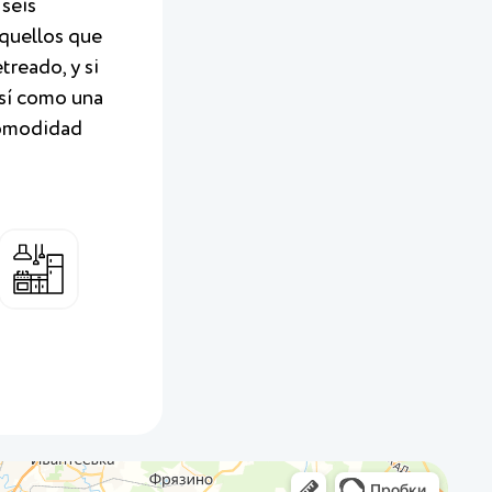
seis
aquellos que
treado, y si
así como una
 comodidad