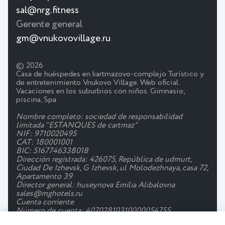
sal@nrg.fitness
Gerente general
gm@vnukovovillage.ru
© 2026
Casa de huéspedes en kartmazovo-complejo Turístico y
de entretenimiento Vnukovo Village. Web oficial.
Vacaciones en los suburbios con niños. Gimnasio,
piscina, Spa.
Nombre completo: sociedad de responsabilidad
limitada "ESTANQUES de cartmaz"
NIF: 9710020495
CAT: 180001001
BIC: 5167746338018
Dirección registrada: 426075, República de udmurt,
Ciudad De Izhevsk, G Izhevsk, ul Molodezhnaya, casa 72,
Apartamento 39
Director general: huseynova Emilia Alibalovna
sales@mghotels.ru
Cuenta corriente
Número de cuenta: 40702810310000054755
Banco: JSC "Tbank"