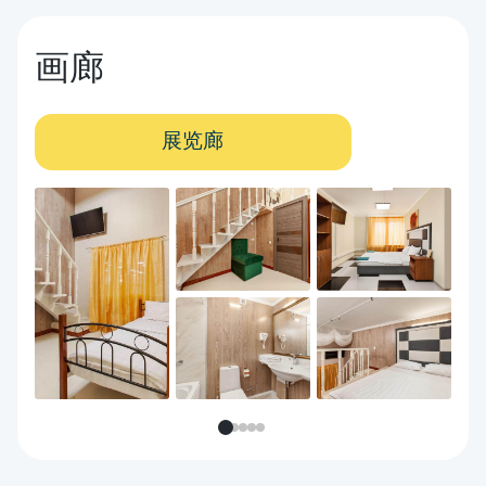
画廊
展览廊