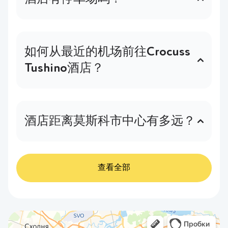
是的，酒店设有免费停车场（最多5辆
车）。
如何从最近的机场前往Crocuss
Tushino酒店？
我们提供使用接送服务，在机场开会，或
方便的公共交通路线。
更详细
.
酒店距离莫斯科市中心有多远？
Crocuss Tushino Hotel酒店位于莫斯科一
个安静而舒适的角落，坐落在
Skhodnenskaya地铁站附近的独特自然保
查看全部
护区"Skhodnenskaya floodplain"的边界
上。