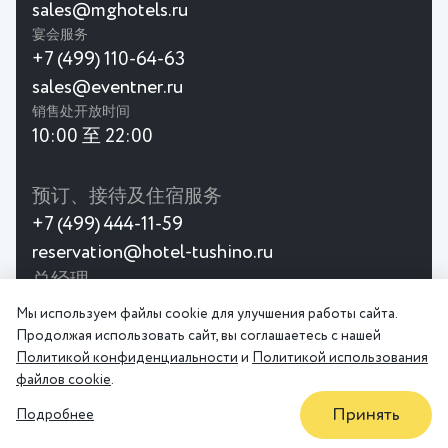
sales@mghotels.ru
宴会服务
+7 (499) 110-64-63
sales@eventner.ru
销售处开放时间
10:00 至 22:00
预订、接待及住宿服务
+7 (499) 444-11-59
reservation@hotel-tushino.ru
总经理
gmcrocuss@mghotels.ru
Мы используем файлы cookie для улучшения работы сайта.
Продолжая использовать сайт, вы соглашаетесь с нашей
Политикой конфиденциальности
и
Политикой использования
隐私政策
用户协议
файлов cookie
.
Принять
Подробнее
折扣