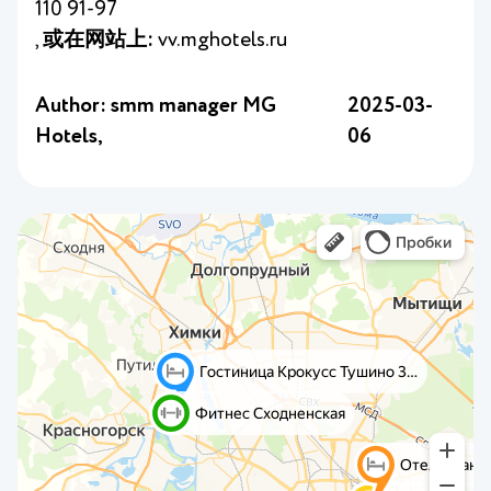
110 91-97
,
或在网站上:
vv.mghotels.ru
Author: smm manager MG
2025-03-
Hotels,
06