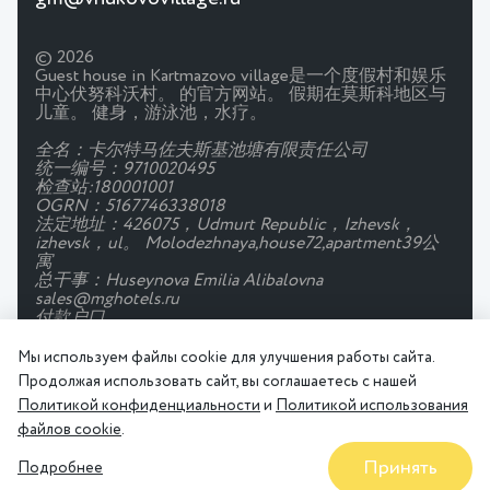
© 2026
Guest house in Kartmazovo village是一个度假村和娱乐
中心伏努科沃村。 的官方网站。 假期在莫斯科地区与
儿童。 健身，游泳池，水疗。
全名：卡尔特马佐夫斯基池塘有限责任公司
统一编号：9710020495
检查站:180001001
OGRN：5167746338018
法定地址：426075，Udmurt Republic，Izhevsk，
izhevsk，ul。 Molodezhnaya,house72,apartment39公
寓
总干事：Huseynova Emilia Alibalovna
sales@mghotels.ru
付款户口
帐号：40702810310000054755
银行：JSC"TBank"
Мы используем файлы cookie для улучшения работы сайта.
电话：044525974
Продолжая использовать сайт, вы соглашаетесь с нашей
通讯账号：30101810145250000974
Политикой конфиденциальности
и
Политикой использования
隐私政策
用户协议
Правила проживания
файлов cookie
.
Принять
Подробнее
折扣