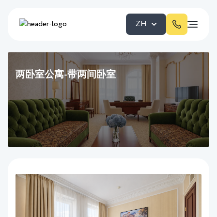
ZH
两卧室公寓-带两间卧室