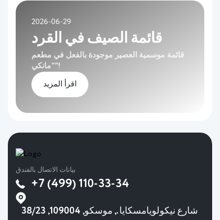
2026-06-29
قائمة الصيف في القرد
قائمة موسمية العصير موجودة بالفعل في مطعم
"مانكي"!
اقرأ المزيد
بيانات الاتصال بالفندق
+7 (499) 110-33-34
38/23 شارع نيكولويامسكايا., موسكو, 109004,