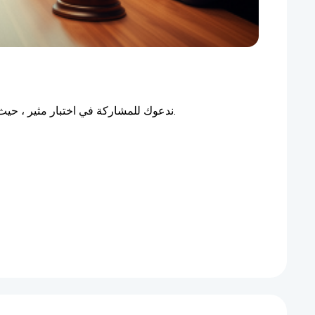
ندعوك للمشاركة في اختبار مثير ، حيث سنكتشف معا من سيكون أكثر ذكاء اليوم (بروح الدعابة وبدون صور نمطية).