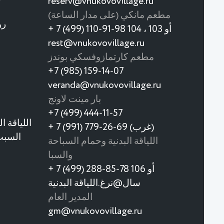
reserv@vnukovovillage.ru
مطعم مانكي (على مدار الساعة)
رو
+ 7 (499) 110-91-98 أو 103 ، 104
rest@vnukovovillage.ru
مطعم كارتمازوفسكي بوندز
+7 (985) 159-14-07
veranda@vnukovovillage.ru
بار مينت لاونج
+7 (499) 444-11-57
اللياقة ال
+ 7 (991) 779-26-69 (غرب)
السبت
اللياقة البدنية وحمام السباحة
والسبا
+ 7 (499) 288-85-78 أو 106
سال@نرغ.اللياقة البدنية
المدير العام
gm@vnukovovillage.ru