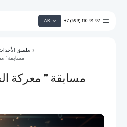
AR
+7 (499) 110-91-97
ملصق الأحداث
مسابقة " معركة الجنسين "(18+)