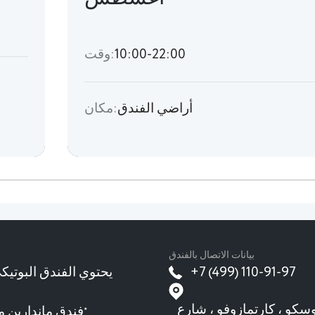
10:00-22:00
وقت:
أراضي الفندق
مكان:
بيانات الاتصال بالفندق
+7 (499) 110-91-97
سكو ، كارتمازوفو ، شارع
فندق ماندارين م
★