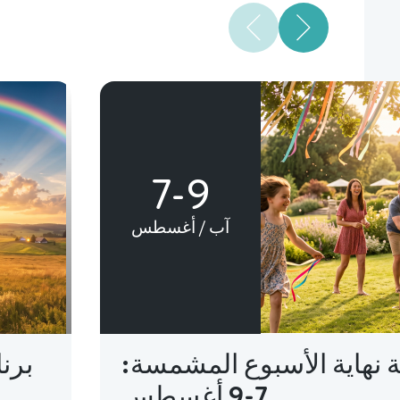
7-9
آب / أغسطس
 نهاية الأسبوع المشمسة:
برن
7-9 أغسطس