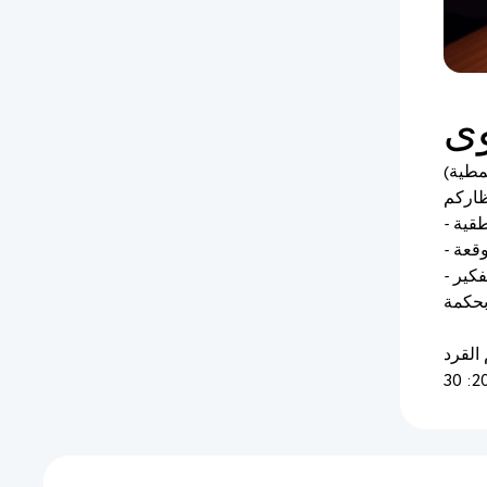
طقية
وقعة
فكير