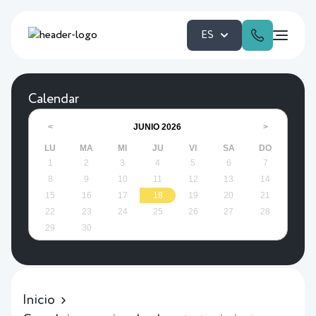
ES
Calendar
JUNIO
2026
<
>
LU
MA
MI
JU
VI
SA
DO
1
2
3
4
5
6
7
8
9
10
11
12
13
14
15
16
17
18
19
20
21
22
23
24
25
26
27
28
29
30
Inicio