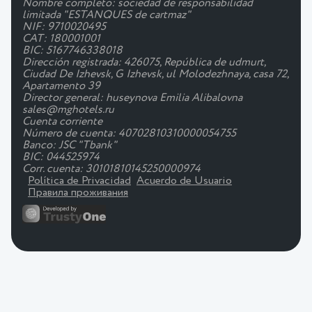
Nombre completo: sociedad de responsabilidad
limitada "ESTANQUES de cartmaz"
NIF: 9710020495
CAT: 180001001
BIC: 5167746338018
Dirección registrada: 426075, República de udmurt,
Ciudad De Izhevsk, G Izhevsk, ul Molodezhnaya, casa 72,
Apartamento 39
Director general: huseynova Emilia Alibalovna
sales@mghotels.ru
Cuenta corriente
Número de cuenta: 40702810310000054755
Banco: JSC "Tbank"
BIC: 044525974
Corr. cuenta: 30101810145250000974
Política de Privacidad
Acuerdo de Usuario
Правила проживания