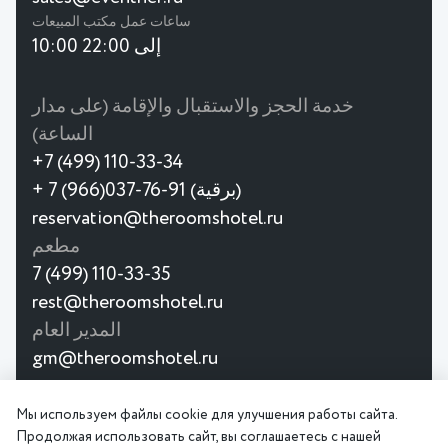
ساعات عمل مكتب المبيعات
10:00 إلى 22:00
خدمة الحجز والاستقبال والإقامة (على مدار
الساعة)
+7 (499) 110-33-34
+ 7 (966)037-76-91 (برقية)
reservation@theroomshotel.ru
مطعم
7 (499) 110-33-35
rest@theroomshotel.ru
المدير العام
gm@theroomshotel.ru
© 2026
Мы используем файлы cookie для улучшения работы сайта.
اتفاقية
سياسة
فندق ذا رومز البوتيكي هو فندق
Продолжая использовать сайт, вы соглашаетесь с нашей
المستخدم
الخصوصية
بوتيك فاخر يقع في شارع تاجانسكايا