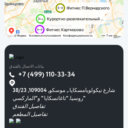
بيانات الاتصال بالفندق
+7 (499) 110-33-34
38/23 شارع نيكولويامسكايا., موسكو, 109004,
روسيا. "تاغانسكايا " و"الماركسي"
تفاصيل الفندق
تفاصيل المطعم