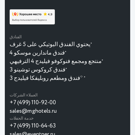
الفنادق
يحتوي الفندق البوتيكي على 5 غرف
★
فندق ماندارين موسكو 4
★
منتجع ومجمع فنوكوفو فيليدج 4 الترفيهي
★
فندق كروكوس توشينو 3
★
فندق ومطعم روبليفكا فيليدج 3*
★
العملاء الشركات
+7 (499) 110-92-00
sales@mghotels.ru
خدمة الحفلات
+7 (499) 110-64-63
sales@eventner.ru