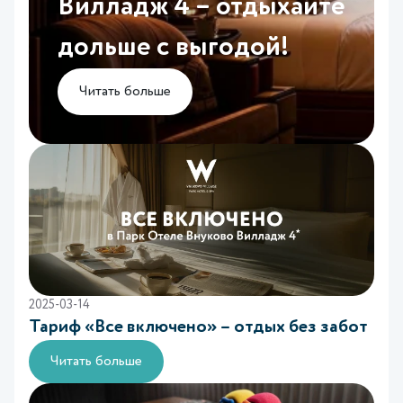
Вилладж 4 – отдыхайте
дольше с выгодой!
Читать больше
2025-03-14
Тариф «Все включено» – отдых без забот
Читать больше