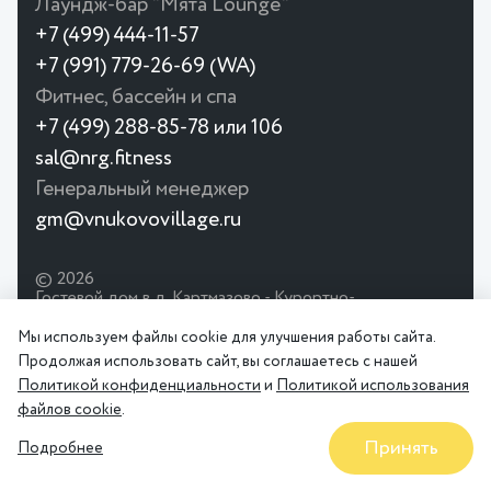
Лаундж-бар "Мята Lounge"
+7 (499) 444-11-57
+7 (991) 779-26-69 (WA)
Фитнес, бассейн и спа
+7 (499) 288-85-78 или 106
sal@nrg.fitness
Генеральный менеджер
gm@vnukovovillage.ru
© 2026
Гостевой дом в д. Картмазово - Курортно-
развлекательный комплекс Внуково Вилладж.
Официальный сайт. Отдых в Подмосковье с детьми.
Мы используем файлы cookie для улучшения работы сайта.
Фитнес, бассейн, Spa.
Продолжая использовать сайт, вы соглашаетесь с нашей
Политика конфиденциальности
Политикой конфиденциальности
и
Политикой использования
Пользовательское соглашение
Правила проживания
файлов cookie
.
Принять
Подробнее
АКЦИИ