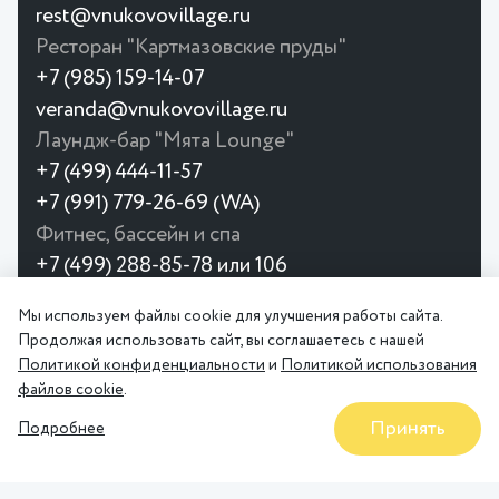
rest@vnukovovillage.ru
Ресторан "Картмазовские пруды"
+7 (985) 159-14-07
veranda@vnukovovillage.ru
Лаундж-бар "Мята Lounge"
+7 (499) 444-11-57
+7 (991) 779-26-69 (WA)
Фитнес, бассейн и спа
+7 (499) 288-85-78 или 106
sal@nrg.fitness
Мы используем файлы cookie для улучшения работы сайта.
Генеральный менеджер
Продолжая использовать сайт, вы соглашаетесь с нашей
gm@vnukovovillage.ru
Политикой конфиденциальности
и
Политикой использования
файлов cookie
.
© 2026
Принять
Подробнее
АКЦИИ
Гостевой дом в д. Картмазово - Курортно-
развлекательный комплекс Внуково Вилладж.
Официальный сайт. Отдых в Подмосковье с детьми.
Фитнес, бассейн, Spa.