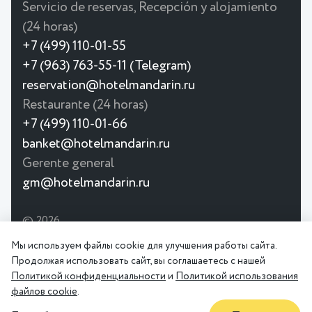
Servicio de reservas, Recepción y alojamiento
(24 horas)
+7 (499) 110-01-55
+7 (963) 763-55-11 (Telegram)
reservation@hotelmandarin.ru
Restaurante (24 horas)
+7 (499) 110-01-66
banket@hotelmandarin.ru
Gerente general
gm@hotelmandarin.ru
© 2026
Hotel Mandarin Moscú 4★ - hotel
Política
Acuerdo
cerca de la estación de metro
Мы используем файлы cookie для улучшения работы сайта.
de
de
Krasnoselskaya. Amplias
Продолжая использовать сайт, вы соглашаетесь с нашей
Privacidad
Usuario
habitaciones, Restaurante, sala de
Политикой конфиденциальности
и
Политикой использования
conferencias.
файлов cookie
.