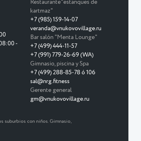
Restaurante"estanques de
kartmaz"
+7 (985) 159-14-07
veranda@vnukovovillage.ru
:00
Bar salón "Menta Lounge"
08:00 -
+7 (499) 444-11-57
+7 (991) 779-26-69 (WA)
Gimnasio, piscina y Spa
+7 (499) 288-85-78 ó 106
sal@nrg.fitness
Gerente general
gm@vnukovovillage.ru
os suburbios con niños. Gimnasio,