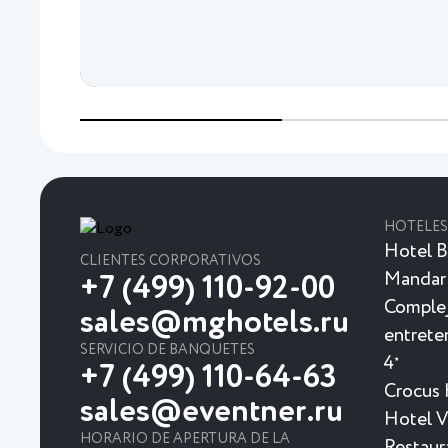
HOTELES
Hotel B
CLIENTES CORPORATIVOS
Mandar
+7 (499) 110-92-00
Complej
sales@mghotels.ru
entrete
SERVICIO DE BANQUETES
4
★
+7 (499) 110-64-63
Crocus 
sales@eventner.ru
Hotel Vi
HORARIO DE APERTURA DE LA
Restaur