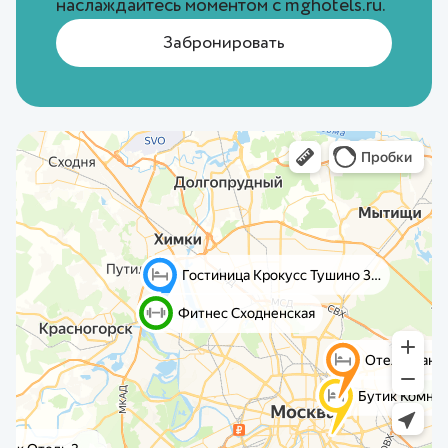
наслаждайтесь моментом с
mghotels.ru
.
Забронировать