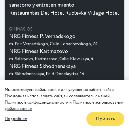
sanatorio y entretenimiento
Restaurantes Del Hotel Rublevka Village Hotel
GIMNASIOS
NRG Fitness P. Vernadskogo
m. Pr-t Vernadskogo, Calle Lobachevskogo, 74
NRG Fitness Kartmazovo
m. Salaryevo, Kartmazovo, Calle Kievskaya, 4
NRG Fitness Skhodnenskaya
m. Skhodnenskaya, Pr-d Donelaytisa, 14
© 2026 MGHotels
Мы используем файлы cookie для улучшения работы сайта.
Política de Privacidad
Acuerdo de Usuario
Продолжая использовать сайт, вы соглашаетесь с нашей
Политикой конфиденциальности
и
Политикой использования
файлов cookie
.
Принять
Подробнее