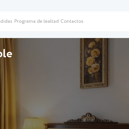
didas
Programa de lealtad
Contactos
ble