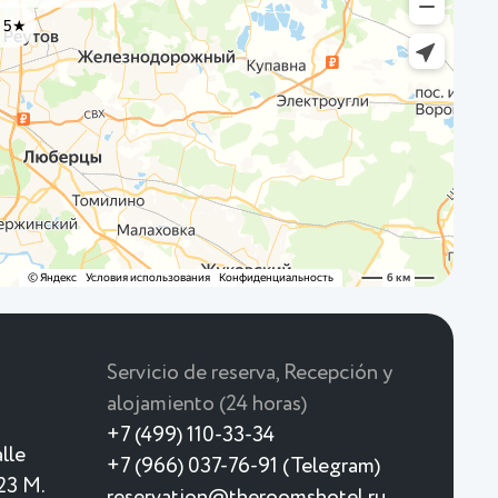
Servicio de reserva, Recepción y
alojamiento (24 horas)
+7 (499) 110-33-34
lle
+7 (966) 037-76-91 (Telegram)
23 M.
reservation@theroomshotel.ru