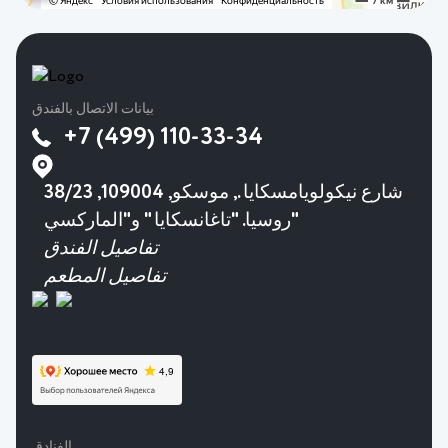
بيانات الاتصال بالفندق
+7 (499) 110-33-34
38/23 شارع نيكولويامسكايا., موسكو, 109004,
روسيا. "تاغانسكايا " و"الماركسي"
تفاصيل الفندق
تفاصيل المطعم
الفنادق