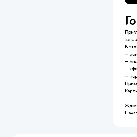
Го
Пригл
напро
В это
— рок
— мис
— афе
— мор
Прихо
Карты
Ждём 
Начал