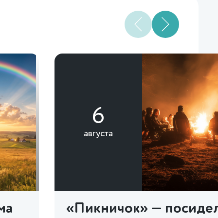
6
августа
ма
«Пикничок» — посидел