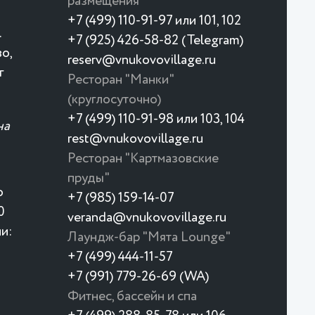
размещения
+7 (499) 110-91-97 или 101, 102
.
+7 (925) 426-58-82 (Telegram)
о,
reserv@vnukovovillage.ru
г
Ресторан "Манки"
(круглосуточно)
+7 (499) 110-91-98 или 103, 104
на
rest@vnukovovillage.ru
Ресторан "Картмазовские
пруды"
о
+7 (985) 159-14-07
0
veranda@vnukovovillage.ru
и:
Лаундж-бар "Мята Lounge"
+7 (499) 444-11-57
+7 (991) 779-26-69 (WA)
Фитнес, бассейн и спа