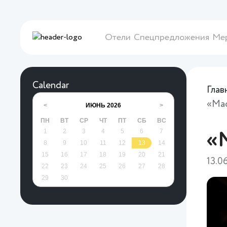
Отели
Спецпредложения
Ме
Calendar
Глав
«Маф
ИЮНЬ
2026
<
>
ПН
ВТ
СР
ЧТ
ПТ
СБ
ВС
1
2
3
4
5
6
7
«М
8
9
10
11
12
13
14
15
16
17
18
19
20
21
13.0
22
23
24
25
26
27
28
29
30