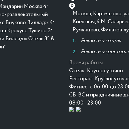
Мандарин Москва 4
★
Москва, Картмазово, ул
но-развлекательный
Киевская, 4 М. Саларьев
кс Внуково Вилладж 4
★
Румянцево, Филатов лу
ица Крокусc Тушино 3
★
ка Вилладж Отель 3* &
Реквизиты отеля
ан
★
Реквизиты рестора
Время работы
Отель:
Круглосуточно
Ресторан:
Круглосуточн
Фитнес:
с 06:00 до 23:0
СБ-ВС и праздничные дн
08:00 - 23:00