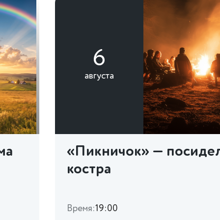
6
августа
ма
«Пикничок» — посидел
костра
Время:
19:00