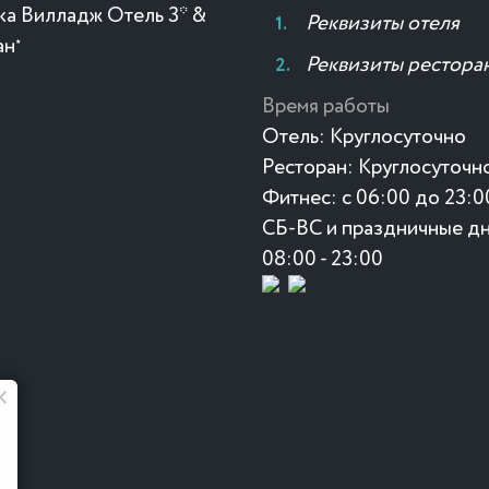
ка Вилладж Отель 3* &
Реквизиты отеля
ан
★
Реквизиты рестора
Время работы
Отель:
Круглосуточно
Ресторан:
Круглосуточн
Фитнес:
с 06:00 до 23:0
СБ-ВС и праздничные дн
08:00 - 23:00
Японское меню 🍣 🍱 🥢
Япония ближе, чем кажется