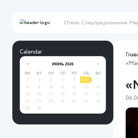
Отели
Спецпредложения
Ме
Calendar
Глав
«Маф
ИЮНЬ
2026
<
>
ПН
ВТ
СР
ЧТ
ПТ
СБ
ВС
1
2
3
4
5
6
7
«М
8
9
10
11
12
13
14
15
16
17
18
19
20
21
06.0
22
23
24
25
26
27
28
29
30