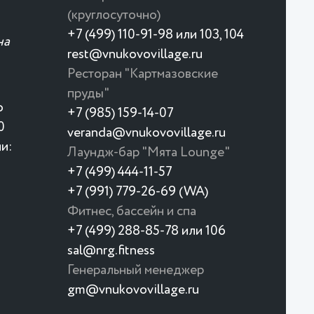
(круглосуточно)
+7 (499) 110-91-98 или 103, 104
на
rest@vnukovovillage.ru
Ресторан "Картмазовские
пруды"
о
+7 (985) 159-14-07
0
veranda@vnukovovillage.ru
и:
Лаундж-бар "Мята Lounge"
+7 (499) 444-11-57
+7 (991) 779-26-69 (WA)
Фитнес, бассейн и спа
+7 (499) 288-85-78 или 106
sal@nrg.fitness
Совсем скоро здесь будет жарко
Генеральный менеджер
gm@vnukovovillage.ru
Новый термальный комплекс для тех,