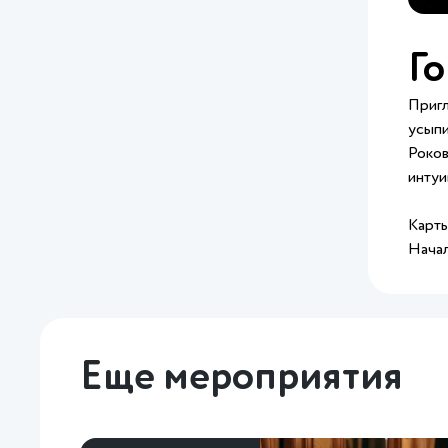
Го
Пригл
усыпи
Роков
интуи
Карты
Начал
Еще мероприятия