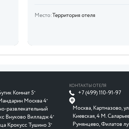
Место:
Территория отеля
КОНТАКТЫ ОТЕЛЯ
утик Комнат 5
+7 (499) 110-91-97
★
Мандарин Москва 4
★
Москва, Картмазово, ул
но-развлекательный
Киевская, 4 М. Саларьев
кс Внуково Вилладж 4
★
Румянцево, Филатов лу
ица Крокусc Тушино 3
★