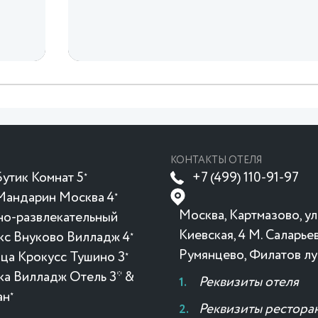
КОНТАКТЫ ОТЕЛЯ
утик Комнат 5
+7 (499) 110-91-97
★
Мандарин Москва 4
★
Москва, Картмазово, ул
но-развлекательный
Киевская, 4 М. Саларьев
кс Внуково Вилладж 4
★
Румянцево, Филатов лу
ица Крокусc Тушино 3
★
ка Вилладж Отель 3* &
Реквизиты отеля
ан
★
Реквизиты рестора