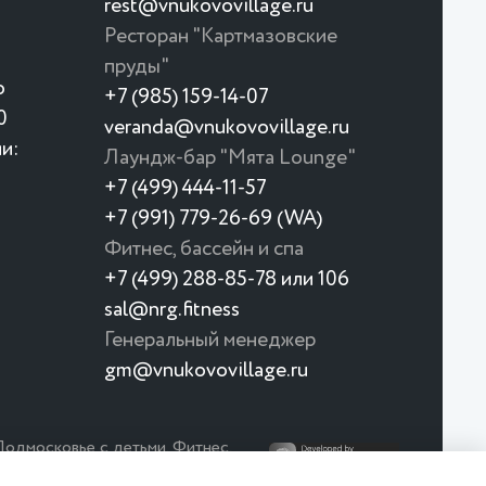
rest@vnukovovillage.ru
Ресторан "Картмазовские
пруды"
о
+7 (985) 159-14-07
0
veranda@vnukovovillage.ru
и:
Лаундж-бар "Мята Lounge"
+7 (499) 444-11-57
+7 (991) 779-26-69 (WA)
Фитнес, бассейн и спа
+7 (499) 288-85-78 или 106
sal@nrg.fitness
Японское меню 🍣 🍱 🥢
Генеральный менеджер
gm@vnukovovillage.ru
Япония ближе, чем кажется
Новое меню в ресторан «Манки»
Подмосковье с детьми. Фитнес,