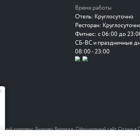
Время работы
Отель:
Круглосуточно
Ресторан:
Круглосуточн
Фитнес:
с 06:00 до 23:0
СБ-ВС и праздничные дн
08:00 - 23:00
Лето в "Манки" 🥗 🍉
Свежие салаты, окрошка и коктейли
уже в "Манки"
тельный комплекс Внуково Вилладж. Официальный сайт. Отдых в 
соглашение
Правила проживания