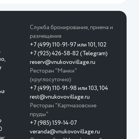
Служба бронирования, приема и
размещения
+7 (499) 110-91-97 или 101, 102
.
+7 (925) 426-58-82 (Telegram)
о,
reserv@vnukovovillage.ru
г
Ресторан "Манки"
(круглосуточно)
+7 (499) 110-91-98 или 103, 104
на
rest@vnukovovillage.ru
Ресторан "Картмазовские
пруды"
о
+7 (985) 159-14-07
0
veranda@vnukovovillage.ru
и: