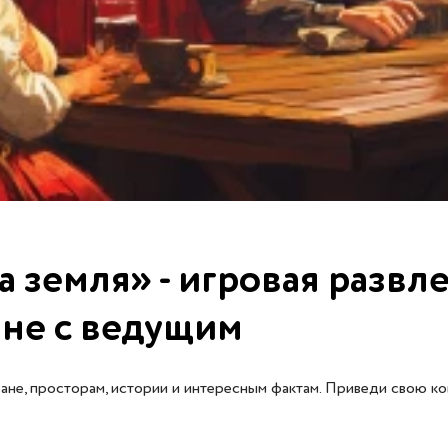
 земля» - игровая развл
ане с ведущим
ане, просторам, истории и интересным фактам. Приведи свою к