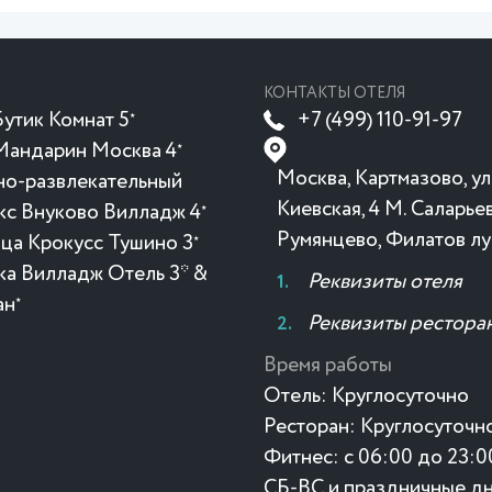
КОНТАКТЫ ОТЕЛЯ
утик Комнат 5
+7 (499) 110-91-97
★
Мандарин Москва 4
★
Москва, Картмазово, ул
но-развлекательный
Киевская, 4 М. Саларьев
кс Внуково Вилладж 4
★
Румянцево, Филатов лу
ица Крокусc Тушино 3
★
ка Вилладж Отель 3* &
Реквизиты отеля
ан
★
Реквизиты рестора
Время работы
Отель:
Круглосуточно
Ресторан:
Круглосуточн
Фитнес:
с 06:00 до 23:0
СБ-ВС и праздничные дн