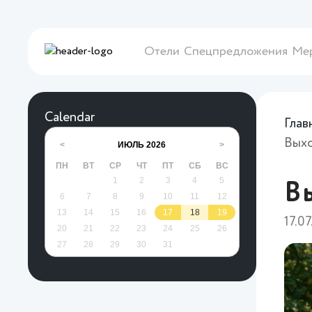
Отели
Спецпредложения
Ме
Calendar
Глав
Вых
ИЮЛЬ
2026
<
>
ПН
ВТ
СР
ЧТ
ПТ
СБ
ВС
1
2
3
4
5
В
6
7
8
9
10
11
12
13
14
15
16
17
18
19
17.0
20
21
22
23
24
25
26
27
28
29
30
31