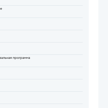
це
вальная программа