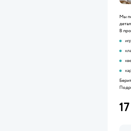
Мы по
детал
В про
иг
кл
кв
ка
Берит
Подр
17