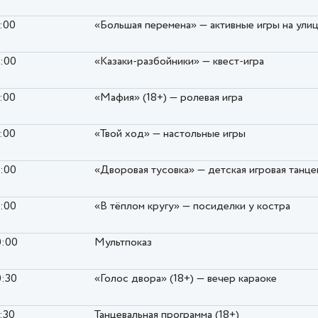
2:00
«Большая перемена» — активные игры на ули
6:00
«Казаки-разбойники» — квест-игра
7:00
«Мафия» (18+) — ролевая игра
7:00
«Твой ход» — настольные игры
8:00
«Дворовая тусовка» — детская игровая танце
9:00
«В тёплом кругу» — посиделки у костра
0:00
Мультпоказ
0:30
«Голос двора» (18+) — вечер караоке
:30
Танцевальная программа (18+)