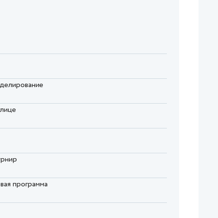
оделирование
улице
урнир
овая программа