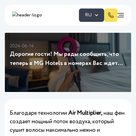
RU
2024-06-14
Дорогие гости! Мы рады сообщить, что
теперь в MG Hotels в номерах Вас ждет
еще больше комфорта и заботы. В
некоторых категориях номеров Вы
найдете индивидуальные фены с
системой насадок для разных типов
волос.
Благодаря технологии
Air Multiplier,
наш фен
создает мощный поток воздуха, который
сушит волосы максимально нежно и