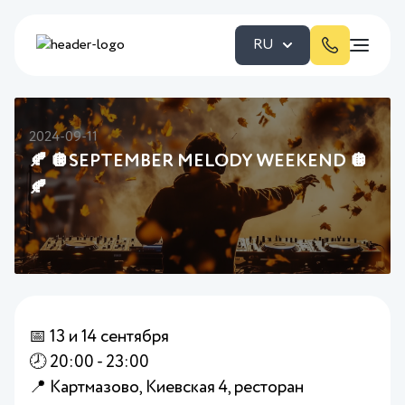
RU
2024-09-11
🍂 🪩SEPTEMBER MELODY WEEKEND 🪩
🍂
📅 13 и 14 сентября
🕗 20:00 - 23:00
📍 Картмазово, Киевская 4, ресторан